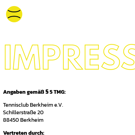
HOME
VEREIN
IMPRES
MENSCHEN IM VEREI
WHATS UP
Angaben gemäß § 5 TMG:
TENNISSTÜBLE
Tennisclub Berkheim e.V.
TENNISHALLE
Schillerstraße 20
88450 Berkheim
FAQ
Vertreten durch: