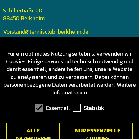
Schillertraße 20
88450 Berkheim
Vorstand@tennisclub-berkheim.de
Tel: 08395 / 7140
Für ein optimales Nutzungserlebnis, verwenden wir
HALLE ÖFFNUNGSZEITEN
Cookies. Einige davon sind technisch notwendig und
damit essentiell, andere helfen uns, unsere Website
Mo - So
8:00 - 23:00 Uhr
zu analysieren und zu verbessern. Dabei können
personenbezogene Daten verarbeitet werden.
Weitere
STÜBLE ÖFFNUNGSZEITEN
Informationen
Montag, Dienstag & an
Ruhetag
Feiertagen
Essentiell
Statistik
Mittwoch - Samstag
18:00 - 22:00 Uhr
Sonntag
17:00 - 21:00 Uhr
ALLE
NUR ESSENZIELLE
Du möchtest außerhalb der
Gerne nach
Öffnungszeiten bei uns
Terminvereinbarung -
AKZEPTIEREN
COOKIES